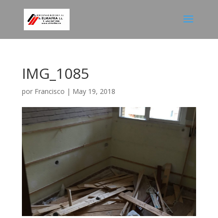
IMG_1085
por
Francisco
|
May 19, 2018