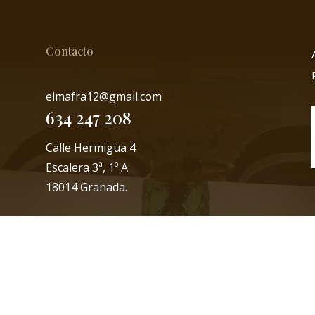
Contacto
elmafra12@gmail.com
634 247 208
Calle Hermigua 4
Escalera 3ª, 1º A
18014 Granada.